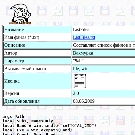
Название
ListFiles
Имя файла (*.txt)
ListFiles.txt
Описание
Составляет список файлов в 
Автор
Вахмурка
Параметр
"%P"
Вызываемый плагин
file, win
Иконка
Версия
2.0
Дата обновления
08.06.2009
args Path

local Subs, NamesOnly

local Hand = win.handle("c=TTOTAL_CMD")

local Exe = win.exepath(Hand)

local Count, One, Hand
