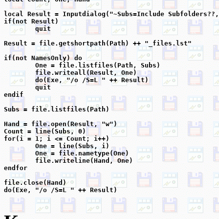
local Result = Inputdialog("~Subs=Include Subfolders??,
if(not Result)

	quit

Result = file.getshortpath(Path) ++ "_files.lst"

if(not NamesOnly) do

	One = file.listfiles(Path, Subs)

	file.writeall(Result, One)

	do(Exe, "/o /S=L " ++ Result)

	quit

endif

Subs = file.listfiles(Path)

Hand = file.open(Result, "w")

Count = line(Subs, 0)

for(i = 1; i <= Count; i++)

	One = line(Subs, i)

	One = file.nametype(One)

	file.writeline(Hand, One)

endfor

file.close(Hand)
