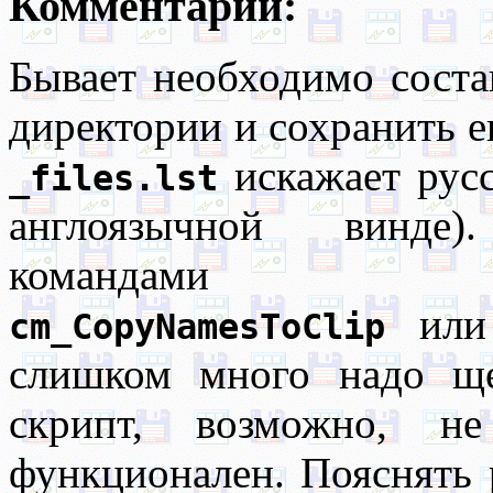
Комментарии:
Бывает необходимо соста
директории и сохранить е
искажает русс
_files.lst
англоязычной винде)
команда
ил
cm_CopyNamesToClip
слишком много надо ще
скрипт, возможно, не
функционален. Пояснять 