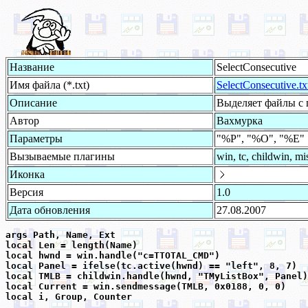
Название
SelectConsecutive
Имя файла (*.txt)
SelectConsecutive.tx
Описание
Выделяет файлы с 
Автор
Вахмурка
Параметры
"%P", "%O", "%E"
Вызываемые плагины
win, tc, childwin, mis
Иконка
Версия
1.0
Дата обновления
27.08.2007
args Path, Name, Ext

local Len = length(Name)

local hwnd = win.handle("c=TTOTAL_CMD")

local Panel = ifelse(tc.active(hwnd) == "left", 8, 7)

local TMLB = childwin.handle(hwnd, "TMyListBox", Panel)

local Current = win.sendmessage(TMLB, 0x0188, 0, 0)

local i, Group, Counter
