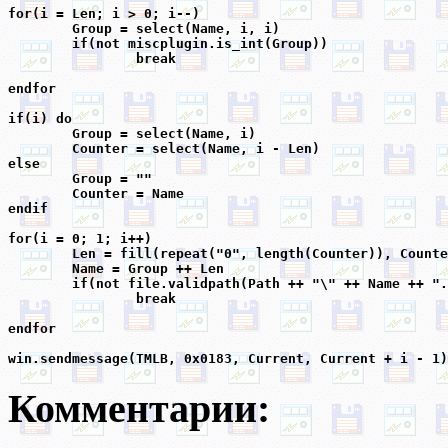
for(i = Len; i > 0; i--)

	Group = select(Name, i, i)

	if(not miscplugin.is_int(Group))

		break

endfor

if(i) do

	Group = select(Name, i)

	Counter = select(Name, i - Len)

else

	Group = ""

	Counter = Name

endif

for(i = 0; 1; i++)

	Len = fill(repeat("0", length(Counter)), Counter + i)

	Name = Group ++ Len

	if(not file.validpath(Path ++ "\" ++ Name ++ "." ++ Ext))

		break

endfor

Комментарии: